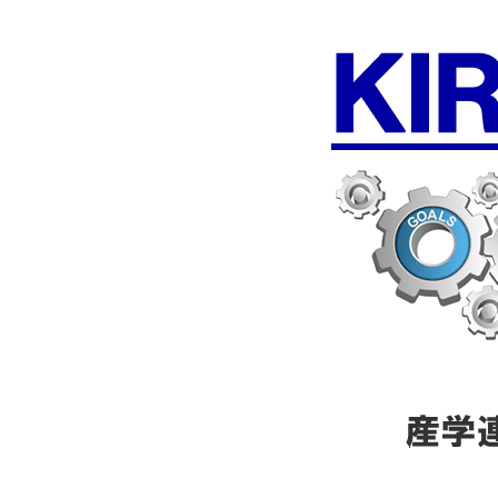
コ
ナ
ン
ビ
テ
ゲ
ン
ー
ツ
シ
へ
ョ
ス
ン
キ
に
ッ
移
プ
動