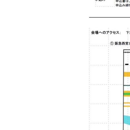
————————